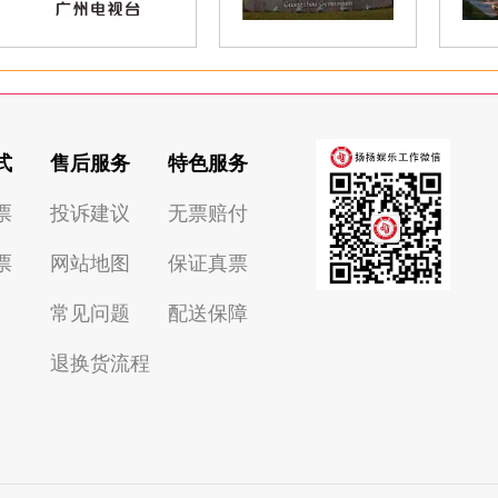
式
售后服务
特色服务
票
投诉建议
无票赔付
票
网站地图
保证真票
常见问题
配送保障
退换货流程